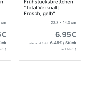
en
Frühstücksbrettchen
"Total Verknallt
Frosch, gelb"
3 cm
23.3 x 14.3 cm
5€
6.95€
tück
6.45€ / Stück
oder ab 4 Stück
MwSt.)
(incl. MwSt.)