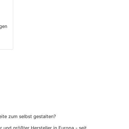
igen
eite zum selbst gestalten?
er und größter Hersteller in Europa - seit