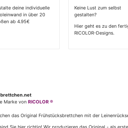
talte deine individuelle
Keine Lust zum selbst
oleinwand in über 20
gestalten?
ößen ab 4.95€
Hier geht es zu den fert
RICOLOR-Designs.
brettchen.net
ine Marke von
RICOLOR ®
uchen das Original Frühstücksbrettchen mit der Leinenrücks
ind Sie hier richtig! Wir produzieren das Original - als erst