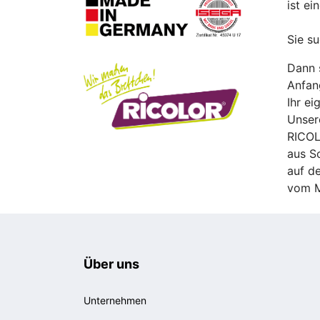
ist e
Sie s
Dann s
Anfan
Ihr ei
Unsere
RICOL
aus S
auf d
vom M
Über uns
Unternehmen