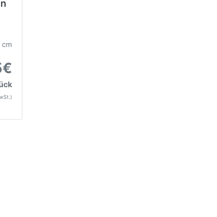
en
3 cm
5€
tück
MwSt.)