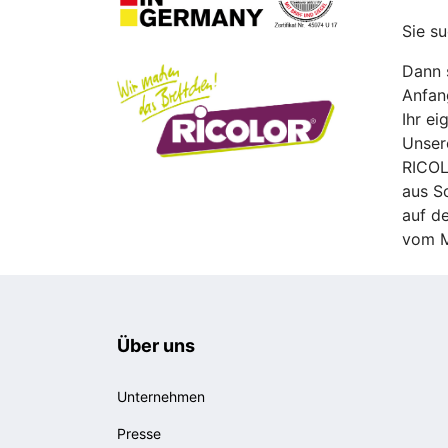
Sie s
Dann s
Anfan
Ihr ei
Unsere
RICOL
aus S
auf d
vom M
Über uns
Unternehmen
Presse