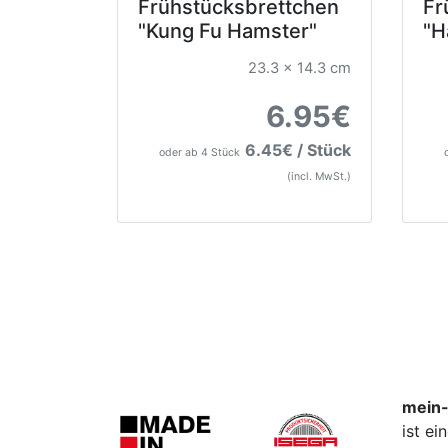
Frühstücksbrettchen
Fr
"Kung Fu Hamster"
"H
23.3 x 14.3 cm
6.95€
6.45€ / Stück
oder ab 4 Stück
(incl. MwSt.)
mein-
ist e