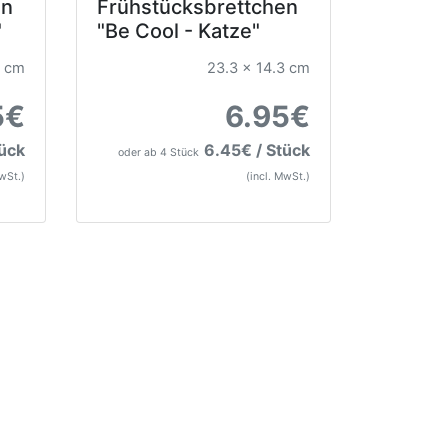
en
Frühstücksbrettchen
"
"Be Cool - Katze"
3 cm
23.3 x 14.3 cm
5€
6.95€
tück
6.45€ / Stück
oder ab 4 Stück
MwSt.)
(incl. MwSt.)